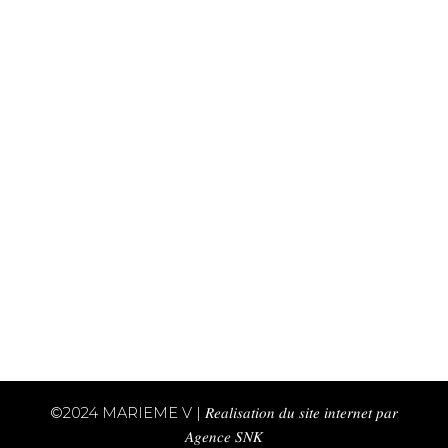
©2024 MARIEME V
| 𝑅𝑒𝑎𝑙𝑖𝑠𝑎𝑡𝑖𝑜𝑛 𝑑𝑢 𝑠𝑖𝑡𝑒 𝑖𝑛𝑡𝑒𝑟𝑛𝑒𝑡 𝑝𝑎𝑟
𝐴𝑔𝑒𝑛𝑐𝑒 𝑆𝑁𝐾