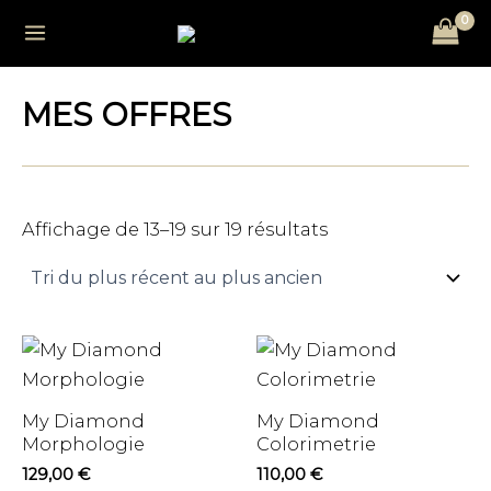
Trié
Aller
Main
du
au
plus
récent
Menu
contenu
au
plus
MES OFFRES
ancien
Affichage de 13–19 sur 19 résultats
utateur
u
My Diamond
My Diamond
Morphologie
Colorimetrie
129,00
€
110,00
€