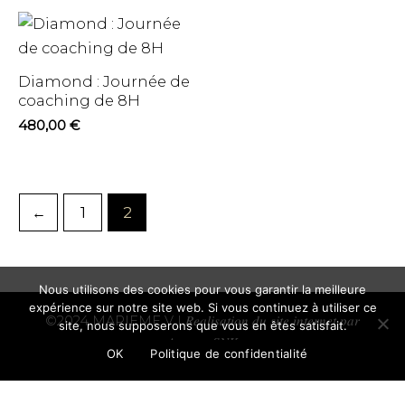
Diamond : Journée de
coaching de 8H
480,00
€
←
1
2
Nous utilisons des cookies pour vous garantir la meilleure
expérience sur notre site web. Si vous continuez à utiliser ce
©2024 MARIEME V
| 𝑅𝑒𝑎𝑙𝑖𝑠𝑎𝑡𝑖𝑜𝑛 𝑑𝑢 𝑠𝑖𝑡𝑒 𝑖𝑛𝑡𝑒𝑟𝑛𝑒𝑡 𝑝𝑎𝑟
site, nous supposerons que vous en êtes satisfait.
𝐴𝑔𝑒𝑛𝑐𝑒 𝑆𝑁𝐾
OK
Politique de confidentialité
Social Chat is free, download and try it now
here!