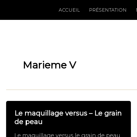
Aller
ACCUEIL
PRÉSENTATION
au
contenu
Marieme V
Le maquillage versus – Le grain
de peau
Le maquillage versus le grain de peau