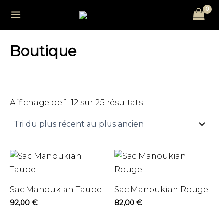
Trié
Aller
Main
du
au
plus
récent
Menu
contenu
au
plus
Boutique
ancien
Affichage de 1–12 sur 25 résultats
utateur
u
Sac Manoukian Taupe
Sac Manoukian Rouge
92,00
€
82,00
€